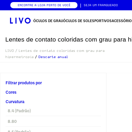
|
ENCONTRE A LOJA PERTO DE VOCÊ
SEJA UM FRANQUEADO
ÓCULOS DE GRAU
ÓCULOS DE SOL
ESPORTIVOS
ACESSÓRIO
Lentes de contato coloridas com grau para h
LIVO
/
Lentes de contato coloridas com grau para
hipermetropia
/
Descarte anual
Filtrar produtos por
Cores
Curvatura
8.4 (Padrão)
8.80
8.5 (Padrão)