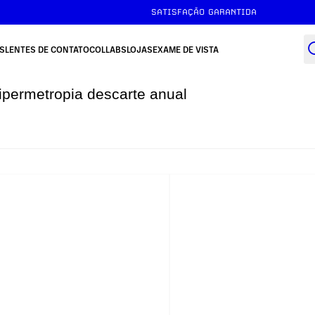
SATISFAÇÃO GARANTIDA
S
LENTES DE CONTATO
COLLABS
LOJAS
EXAME DE VISTA
ipermetropia descarte anual