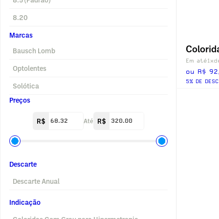
8.20
Marcas
Bausch Lomb
Em até
1x
d
Optolentes
ou R$ 92
5% DE DESC
Solótica
Preços
R$
Até
R$
Descarte
Descarte Anual
Indicação