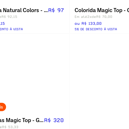
Colorida Natural Colors - Com Grau
R$ 97
e
R$ 92,15
Em até
2x
de
R$ 70,00
,15
ou R$ 133,00
ONTO Á VISTA
5% DE DESCONTO Á VISTA
is
Coloridas Magic Top - Graus Altos
R$ 320
e
R$ 53,33