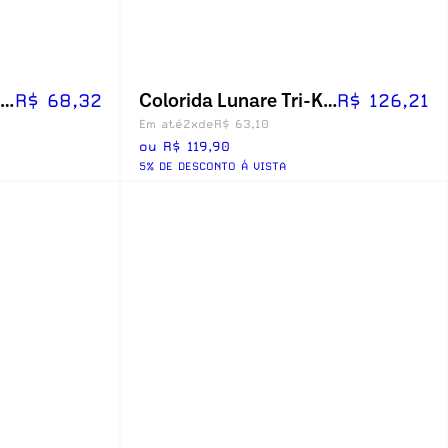
Colorida Natural Look - Com Grau
Colorida Lunare Tri-Kolor Anual - Com Grau
R$ 68,32
R$ 126,21
Em até
2x
de
R$ 63,10
ou R$ 119,90
5% DE DESCONTO Á VISTA