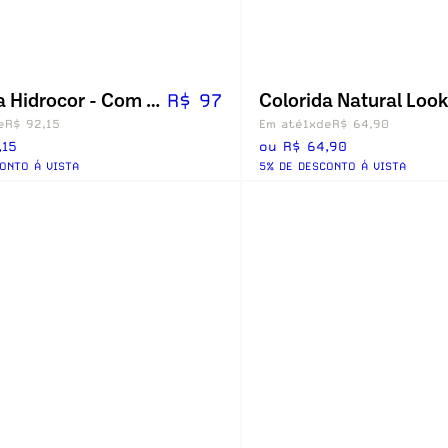
Colorida Hidrocor - Com Grau
R$ 97
e
R$ 92,15
Em até
1x
de
R$ 64,90
,15
ou R$ 64,90
ONTO Á VISTA
5% DE DESCONTO Á VISTA