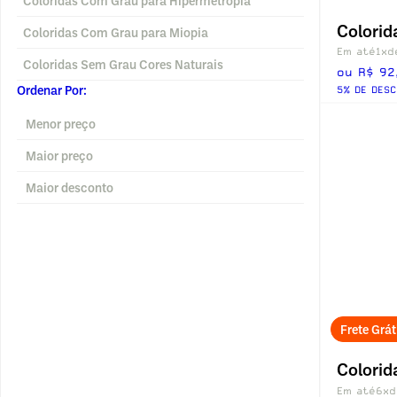
Coloridas Com Grau para Hipermetropia
Coloridas Com Grau para Miopia
Em até
1x
d
Coloridas Sem Grau Cores Naturais
ou R$ 92
Ordenar Por:
5% DE DESC
Menor preço
Maior preço
Maior desconto
Frete Grát
Em até
6x
d