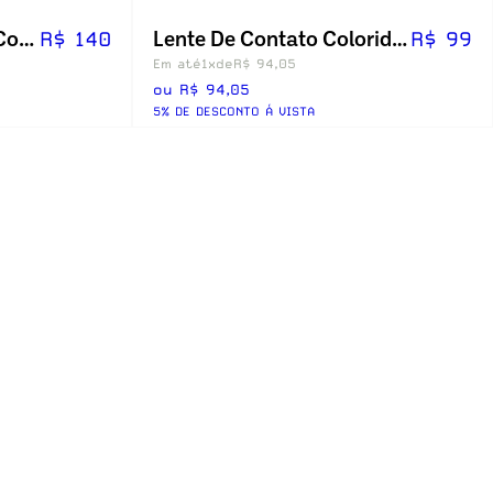
Colorida Magic Top - Com Grau
Lente De Contato Colorida Optycolor Magic Top Hd
R$ 140
R$ 99
Em até
1x
de
R$ 94,05
ou R$ 94,05
5% DE DESCONTO Á VISTA