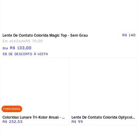
Lente De Contato Colorida Magic Top - Sem Grau
R$ 140
Em até
2x
de
R$ 70,00
ou R$ 133,00
5% DE DESCONTO Á VISTA
Frete Grátis
Coloridas Lunare Tri-Kolor Anual - Sem Grau
Lente De Contato Colorida Optycolor Magic Top Hd
R$ 252,53
R$ 99