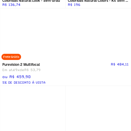
Coloridas Natural Look - Sem Grau
Coloridas Natural Colors - Kit Sem Grau
R$ 136,74
R$ 196
Frete Grátis
Purevision 2 Multifocal
R$ 484,11
Em até
9x
de
R$ 53,79
ou R$ 459,90
5% DE DESCONTO Á VISTA