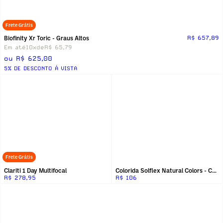
Frete Grátis
Biofinity Xr Toric - Graus Altos
R$ 657,89
Em até
10x
de
R$ 65,79
ou R$ 625,00
5% DE DESCONTO Á VISTA
Frete Grátis
Clariti 1 Day Multifocal
Colorida Solflex Natural Colors - Com Grau
R$ 278,95
R$ 106