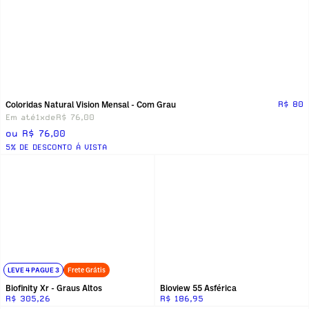
Coloridas Natural Vision Mensal - Com Grau
R$ 80
Em até
1x
de
R$ 76,00
ou R$ 76,00
5% DE DESCONTO Á VISTA
LEVE 4 PAGUE 3
Frete Grátis
Biofinity Xr - Graus Altos
Bioview 55 Asférica
R$ 305,26
R$ 186,95