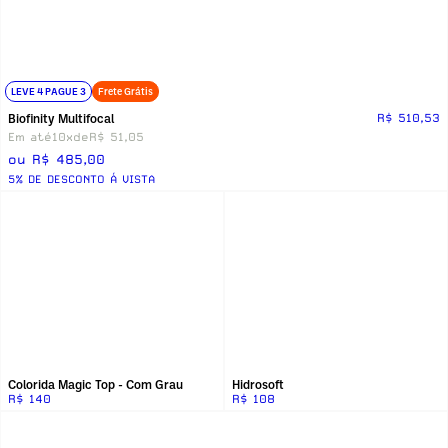
LEVE 4 PAGUE 3
Frete Grátis
Biofinity Multifocal
R$ 510,53
Em até
10x
de
R$ 51,05
ou R$ 485,00
5% DE DESCONTO Á VISTA
Colorida Magic Top - Com Grau
Hidrosoft
R$ 140
R$ 108