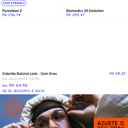
LEVE 4 PAGUE 3
Purevision 2
Biomedics 55 Evolution
R$ 236,74
R$ 209,47
Colorida Natural Look - Com Grau
R$ 68,32
Em até
1x
de
R$ 64,90
ou R$ 64,90
5% DE DESCONTO Á VISTA