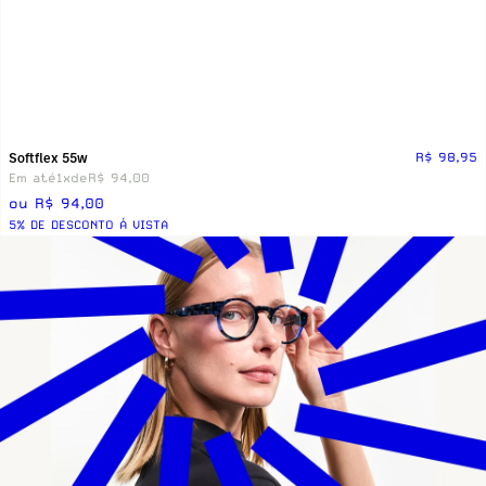
Softflex 55w
R$ 98,95
Em até
1x
de
R$ 94,00
ou R$ 94,00
5% DE DESCONTO Á VISTA