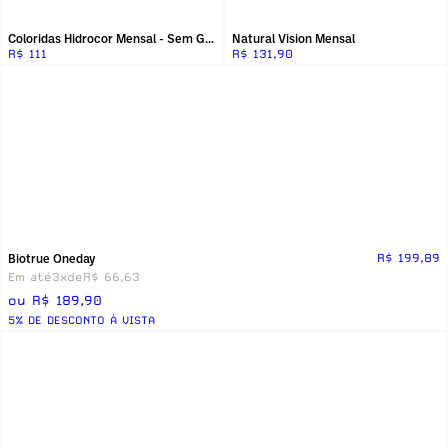
Coloridas Hidrocor Mensal - Sem Grau
Natural Vision Mensal
R$ 111
R$ 131,90
Biotrue Oneday
R$ 199,89
Em até
3x
de
R$ 66,63
ou R$ 189,90
5% DE DESCONTO Á VISTA