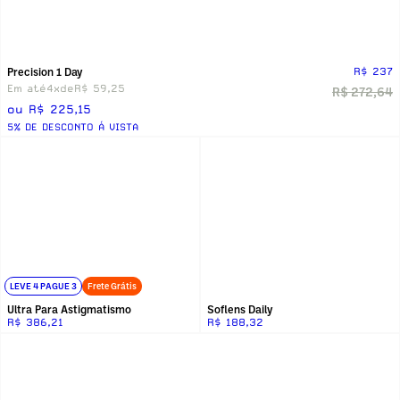
Precision 1 Day
R$ 237
Em até
4x
de
R$ 59,25
R$ 272,64
ou R$ 225,15
5% DE DESCONTO Á VISTA
LEVE 4 PAGUE 3
Frete Grátis
Ultra Para Astigmatismo
Soflens Daily
R$ 386,21
R$ 188,32