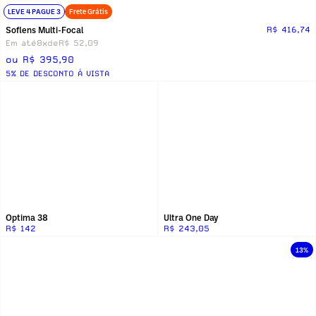
LEVE 4 PAGUE 3
Frete Grátis
Soflens Multi-Focal
R$ 416,74
Em até
8x
de
R$ 52,09
ou R$ 395,90
5% DE DESCONTO Á VISTA
Optima 38
Ultra One Day
R$ 142
R$ 243,05
13%