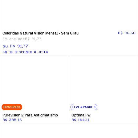
Coloridas Natural Vision Mensal - Sem Grau
R$ 96,60
Em até
1x
de
R$ 91,77
ou R$ 91,77
5% DE DESCONTO Á VISTA
Frete Grátis
LEVE 4 PAGUE 3
Purevision 2 Para Astigmatismo
Optima Fw
R$ 385,16
R$ 164,11