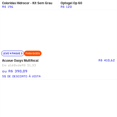
Coloridas Hidrocor - Kit Sem Grau
Optogel Op 60
R$ 196
R$ 120
LEVE 4 PAGUE 3
Frete Grátis
Acuvue Oasys Multifocal
R$ 410,62
Em até
8x
de
R$ 51,33
ou R$ 390,09
5% DE DESCONTO Á VISTA