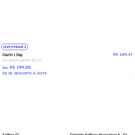
LEVE 4 PAGUE 3
Clariti 1 Day
R$ 209,47
Em até
4x
de
R$ 52,37
ou R$ 199,00
5% DE DESCONTO Á VISTA
Solflex Cl
Colorida Soflens Starcolors Ii - Com Grau