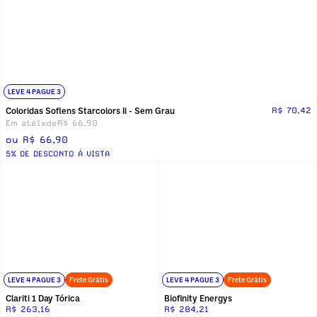
LEVE 4 PAGUE 3
Coloridas Soflens Starcolors Ii - Sem Grau
R$ 70,42
Em até
1x
de
R$ 66,90
ou R$ 66,90
5% DE DESCONTO Á VISTA
LEVE 4 PAGUE 3
Frete Grátis
LEVE 4 PAGUE 3
Frete Grátis
Clariti 1 Day Tórica
Biofinity Energys
R$ 263,16
R$ 284,21