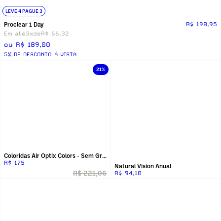
LEVE 4 PAGUE 3
Proclear 1 Day
R$ 198,95
Em até
3x
de
R$ 66,32
ou R$ 189,00
5% DE DESCONTO Á VISTA
21%
Coloridas Air Optix Colors - Sem Grau
R$ 175
Natural Vision Anual
R$ 221,06
R$ 94,10