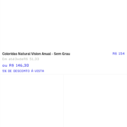
Coloridas Natural Vision Anual - Sem Grau
R$ 154
Em até
3x
de
R$ 51,33
ou R$ 146,30
5% DE DESCONTO Á VISTA