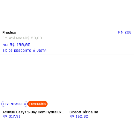
Proclear
R$ 200
Em até
4x
de
R$ 50,00
ou R$ 190,00
5% DE DESCONTO Á VISTA
LEVE 4 PAGUE 3
Frete Grátis
Acuvue Oasys 1-Day Com Hydraluxe Para Astigmatismo
Biosoft Tórica Hd
R$ 317,91
R$ 162,32