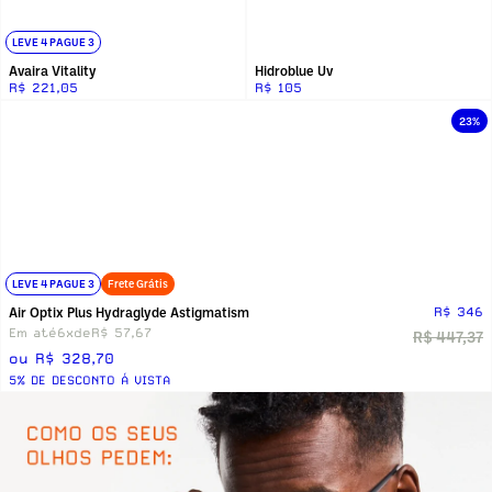
LEVE 4 PAGUE 3
Avaira Vitality
Hidroblue Uv
R$ 221,05
R$ 105
23%
LEVE 4 PAGUE 3
Frete Grátis
Air Optix Plus Hydraglyde Astigmatism
R$ 346
Em até
6x
de
R$ 57,67
R$ 447,37
ou R$ 328,70
5% DE DESCONTO Á VISTA