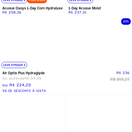
LEVE 4 PAGUE 3
Frete Grátis
LEVE 4 PAGUE 3
Acuvue Oasys 1-Day Com Hydraluxe
1-Day Acuvue Moist
R$ 258,36
R$ 237,31
23%
LEVE 4 PAGUE 3
Air Optix Plus Hydraglyde
R$ 236
Em até
4x
de
R$ 59,00
R$ 305,27
ou R$ 224,20
5% DE DESCONTO Á VISTA