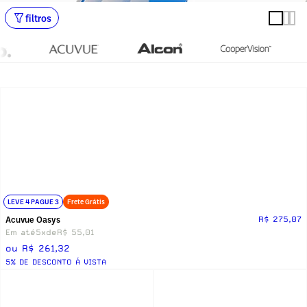
filtros
LEVE 4 PAGUE 3
Frete Grátis
Acuvue Oasys
R$ 275,07
Em até
5x
de
R$ 55,01
ou R$ 261,32
5% DE DESCONTO Á VISTA