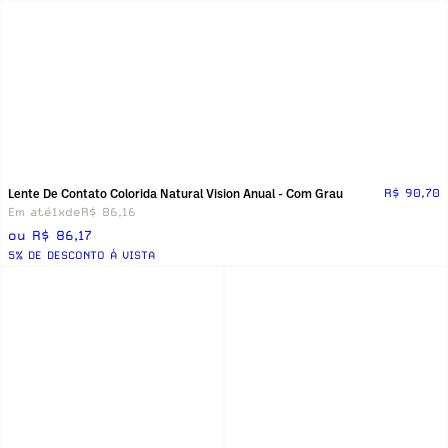
Lente De Contato Colorida Natural Vision Anual - Com Grau
R$ 90,70
Em até
1x
de
R$ 86,16
ou R$ 86,17
5% DE DESCONTO Á VISTA