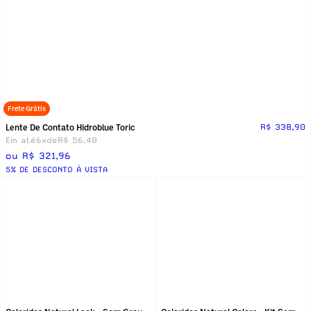
Frete Grátis
Lente De Contato Hidroblue Toric
R$ 338,90
Em até
6x
de
R$ 56,48
ou R$ 321,96
5% DE DESCONTO Á VISTA