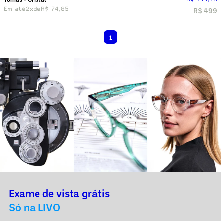
Em até
2x
de
R$ 74,85
R$ 499
1
Exame de vista grátis
Só na LIVO