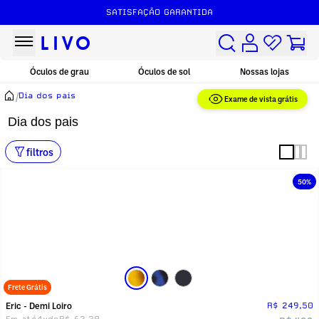
SATISFAÇÃO GARANTIDA
Óculos de grau
Óculos de sol
Nossas lojas
/
Dia dos pais
Exame de vista grátis
Dia dos pais
filtros
50%
Frete Grátis
Eric - Demi Loiro
R$ 249,50
Em até
4x
de
R$ 62,38