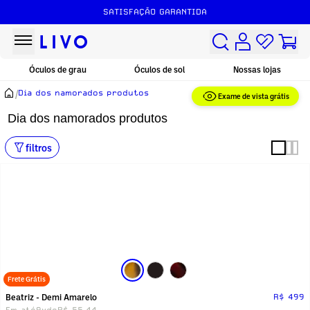
SATISFAÇÃO GARANTIDA
Óculos de grau
Óculos de sol
Nossas lojas
/
Dia dos namorados produtos
Exame de vista grátis
Dia dos namorados produtos
filtros
Frete Grátis
Beatriz - Demi Amarelo
R$ 499
Em até
9x
de
R$ 55,44