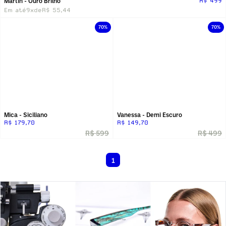
Martin - Ouro Brilho
R$ 499
Em até
9x
de
R$ 55,44
70%
70%
Mica - Siciliano
Vanessa - Demi Escuro
R$ 179,70
R$ 149,70
R$ 599
R$ 499
1