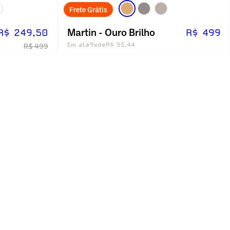
Frete Grátis
Martin - Ouro Brilho
R$ 249,50
R$ 499
Em até
9x
de
R$ 55,44
R$ 499