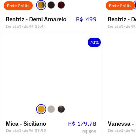
Frete Grátis
Frete Grátis
Beatriz - Demi Amarelo
Beatriz - 
R$ 499
Em até
9x
de
R$ 55,44
Em até
9x
de
R$
70%
Mica - Siciliano
Vanessa -
R$ 179,70
Em até
3x
de
R$ 59,90
Em até
2x
de
R$
R$ 599