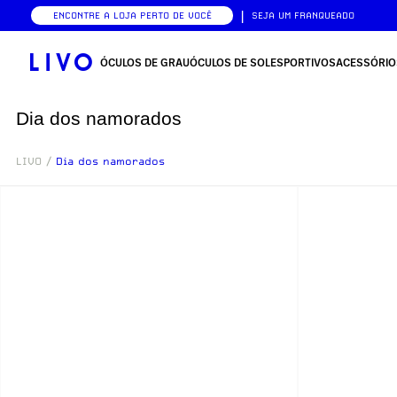
|
ENCONTRE A LOJA PERTO DE VOCÊ
SEJA UM FRANQUEADO
ÓCULOS DE GRAU
ÓCULOS DE SOL
ESPORTIVOS
ACESSÓRIO
Dia dos namorados
LIVO
/
Dia dos namorados