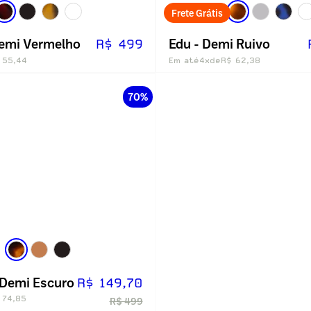
Frete Grátis
Demi Vermelho
Edu - Demi Ruivo
R$ 499
 55,44
Em até
4x
de
R$ 62,38
70%
 Demi Escuro
R$ 149,70
 74,85
R$ 499