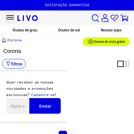
SATISFAÇÃO GARANTIDA
Óculos de grau
Óculos de sol
Nossas lojas
/
Corona
Exame de vista grátis
Corona
filtros
Quer receber as nossas
novidades e promoções
exclusivas?
Cadastre-se!
Enviar