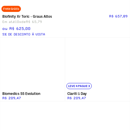
Frete Grátis
Biofinity Xr Toric - Graus Altos
R$ 657,89
Em até
10x
de
R$ 65,79
ou R$ 625,00
5% DE DESCONTO Á VISTA
LEVE 4 PAGUE 3
Biomedics 55 Evolution
Clariti 1 Day
R$ 209,47
R$ 209,47