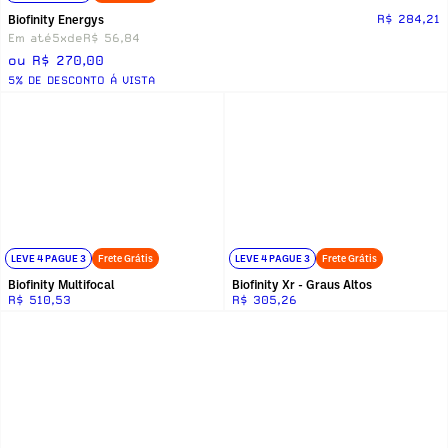
Biofinity Energys
R$ 284,21
Em até
5x
de
R$ 56,84
ou R$ 270,00
5% DE DESCONTO Á VISTA
LEVE 4 PAGUE 3
Frete Grátis
LEVE 4 PAGUE 3
Frete Grátis
Biofinity Multifocal
Biofinity Xr - Graus Altos
R$ 510,53
R$ 305,26