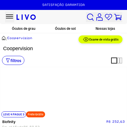
SATISFAÇÃO GARANTIDA
Óculos de grau
Óculos de sol
Nossas lojas
/
Coopervision
Exame de vista grátis
Coopervision
filtros
LEVE 4 PAGUE 3
Frete Grátis
Biofinity
R$ 252,63
Em até
5x
de
R$ 50,53