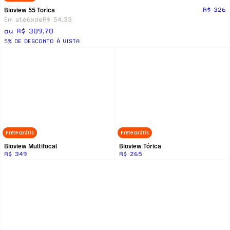
Bioview 55 Torica
R$ 326
Em até
6x
de
R$ 54,33
ou R$ 309,70
5% DE DESCONTO Á VISTA
Frete Grátis
Frete Grátis
Bioview Multifocal
Bioview Tórica
R$ 349
R$ 265