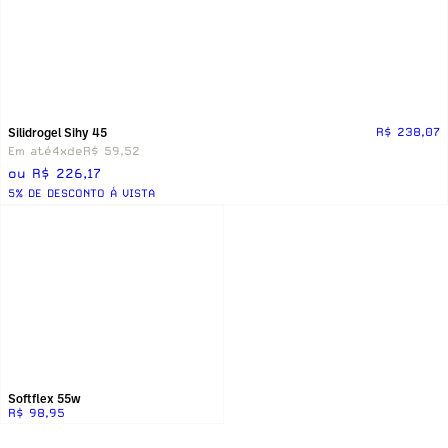
Silidrogel Sihy 45
R$ 238,07
Em até
4x
de
R$ 59,52
ou R$ 226,17
5% DE DESCONTO Á VISTA
Softflex 55w
R$ 98,95