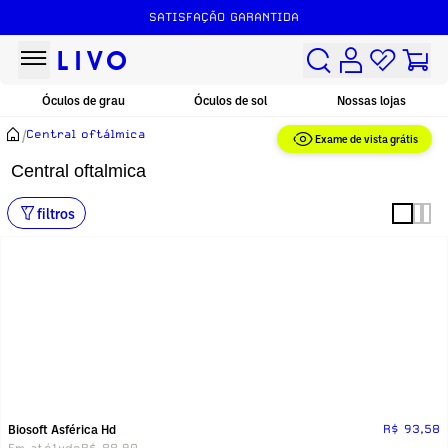
SATISFAÇÃO GARANTIDA
Óculos de grau
Óculos de sol
Nossas lojas
/
Central oftálmica
Exame de vista grátis
Central oftalmica
filtros
Biosoft Asférica Hd
R$ 93,58
Em até
1x
de
R$ 88,90