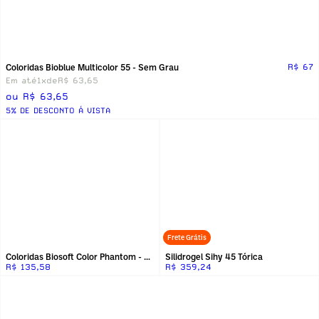
Coloridas Bioblue Multicolor 55 - Sem Grau
R$ 67
Em até
1x
de
R$ 63,65
ou R$ 63,65
5% DE DESCONTO Á VISTA
Frete Grátis
Coloridas Biosoft Color Phantom - Branca
Silidrogel Sihy 45 Tórica
R$ 135,58
R$ 359,24