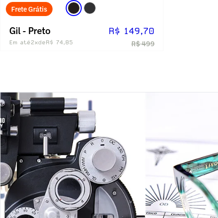
Frete Grátis
Gil - Preto
R$ 149,70
Em até
2x
de
R$ 74,85
R$ 499