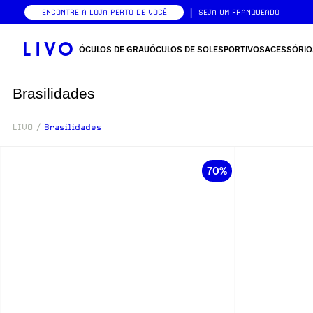
|
ENCONTRE A LOJA PERTO DE VOCÊ
SEJA UM FRANQUEADO
ÓCULOS DE GRAU
ÓCULOS DE SOL
ESPORTIVOS
ACESSÓRIO
Brasilidades
LIVO
/
Brasilidades
70%