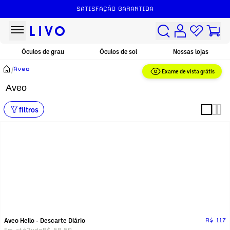
SATISFAÇÃO GARANTIDA
Óculos de grau
Óculos de sol
Nossas lojas
/
Aveo
Exame de vista grátis
Aveo
filtros
Aveo Hello - Descarte Diário
R$ 117
Em até
2x
de
R$ 58,50