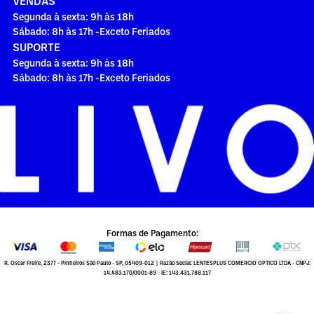
VENDAS
Segunda à sexta: 9h às 18h
Sábado: 8h às 17h -Exceto Feriados
SUPORTE
Segunda à sexta: 9h às 18h
Sábado: 8h às 17h -Exceto Feriados
Formas de Pagamento:
R. Oscar Freire, 2377 - Pinheiros São Paulo - SP, 05409-012 | Razão Social: LENTESPLUS COMERCIO OPTICO LTDA - CNPJ:
14.483.170/0001-89 - IE: 143.431.788.117