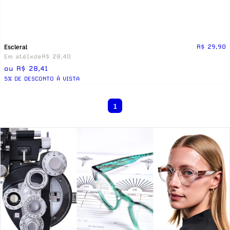
Escleral
R$ 29,90
Em até
1x
de
R$ 28,40
ou R$ 28,41
5% DE DESCONTO Á VISTA
1